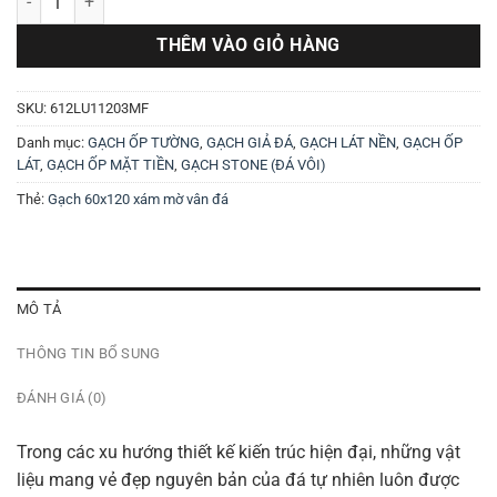
THÊM VÀO GIỎ HÀNG
SKU:
612LU11203MF
Danh mục:
GẠCH ỐP TƯỜNG
,
GẠCH GIẢ ĐÁ
,
GẠCH LÁT NỀN
,
GẠCH ỐP
LÁT
,
GẠCH ỐP MẶT TIỀN
,
GẠCH STONE (ĐÁ VÔI)
Thẻ:
Gạch 60x120 xám mờ vân đá
MÔ TẢ
THÔNG TIN BỔ SUNG
ĐÁNH GIÁ (0)
Trong các xu hướng thiết kế kiến trúc hiện đại, những vật
liệu mang vẻ đẹp nguyên bản của đá tự nhiên luôn được