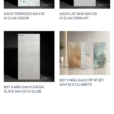
GẠCH TERRAZZO 60×120
GẠCH LÁT NHÀ 60×120
612LU612D238
612LU612N06-GP
BST 3 MẪU GẠCH ỐP RỈ SÉT
60×120 612LUMET0
BST 4 MẪU GẠCH GIẢ ĐÁ
SLATE 60×120 612LUIB