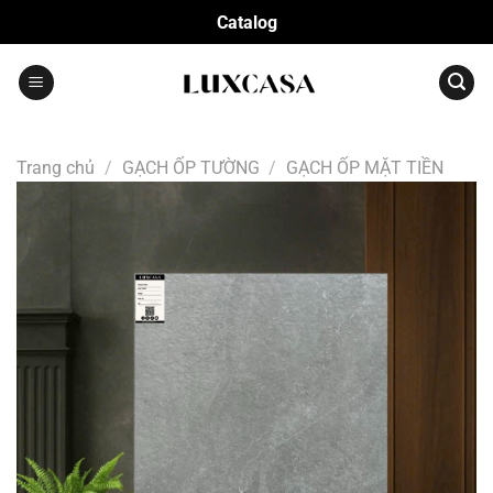
Bỏ
Catalog
qua
nội
dung
Trang chủ
/
GẠCH ỐP TƯỜNG
/
GẠCH ỐP MẶT TIỀN