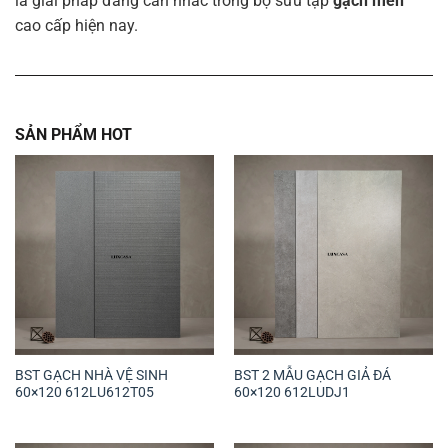
là giải pháp đáng cân nhắc trong bộ sưu tập
gạch men
cao cấp hiện nay.
SẢN PHẨM HOT
BST GẠCH NHÀ VỆ SINH
BST 2 MẪU GẠCH GIẢ ĐÁ
60×120 612LU612T05
60×120 612LUDJ1