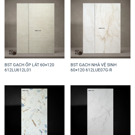
BST GẠCH ỐP LÁT 60×120
BST GẠCH NHÀ VỆ SINH
612LU612L01
60×120 612LUE07G-R