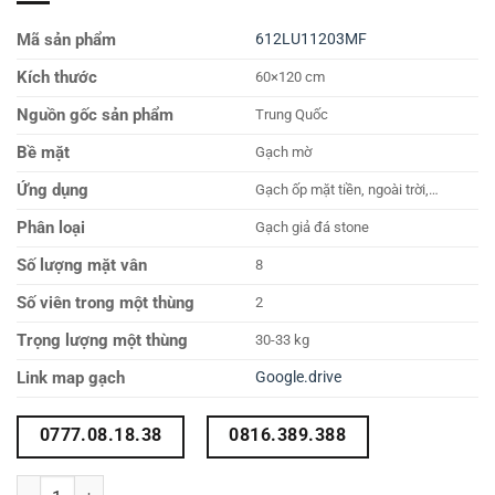
Mã sản phẩm
612LU11203MF
Kích thước
60×120 cm
Nguồn gốc sản phẩm
Trung Quốc
Bề mặt
Gạch mờ
Ứng dụng
Gạch ốp mặt tiền, ngoài trời,…
Phân loại
Gạch giả đá stone
Số lượng mặt vân
8
Số viên trong một thùng
2
Trọng lượng một thùng
30-33 kg
Link map gạch
Google.drive
0777.08.18.38
0816.389.388
Gạch xám đậm 60x120 612LU11203MF số lượng