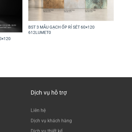
BST 3 MẪU GẠCH ỐP RỈ SÉT 60×120
612LUMET0
0×120
Dịch vụ hỗ trợ
Liên hệ
Dịch vụ khách hàng
Dịch vụ thiết kế