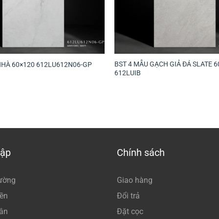
BST 4 MẪU GẠCH GIẢ ĐÁ SLATE 6
NHÀ 60×120 612LU612N06-GP
612LUIB
tập
Chính sách
ường
Giao hàng
nền
Đổi trả
sân
Đặt cọc