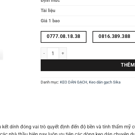
Định mức
Tài liệu
Giá 1 bao
0777.08.18.38
0816.389.388
Keo dán gạch Sika Ceram 200PH số lượng
THÊM
Danh mục:
KEO DÁN GẠCH
,
Keo dán gạch Sika
ệu kết dính đóng vai trò quyết định đến độ bền và tính thẩm mỹ 
h, các nhà thầu hiện nay luôn ưu tiên các dòng keo dán chuyên