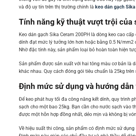
và độ uy tín trên thị trường chính là
keo dán gạch Sika
Tính năng kỹ thuật vượt trội củ
Keo dán gạch Sika Ceram 200PH là dòng keo cao cấp đ
dính đạt mức lý tưởng lớn hơn hoặc bằng 0.5 N/mm2 c
Nhờ đặc tính này, sản phẩm loại bỏ hoàn toàn hiện tượn
Sản phẩm được sản xuất với hai tông màu cơ bản là d
khác nhau. Quy cách đóng gói tiêu chuẩn là 25kg trên m
Định mức sử dụng và hướng dẫn t
Để keo phát huy tối đa công năng kết dính, quy trình p
sạch cho một bao 25kg. Bạn cần cho nước sạch vào thù
được một hỗn hợp đồng nhất, dẻo mịn và không bị vón
Về hiệu suất thi công, sản phẩm có định mức sử dụng 
Định mức này giúp các chủ đầu tư và nhà thầu dễ dàng t