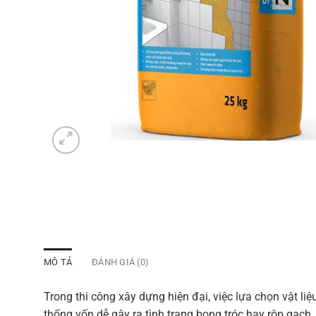
MÔ TẢ
ĐÁNH GIÁ (0)
Trong thi công xây dựng hiện đại, việc lựa chọn vật li
thống vốn dễ gây ra tình trạng bong tróc hay rộp gạc