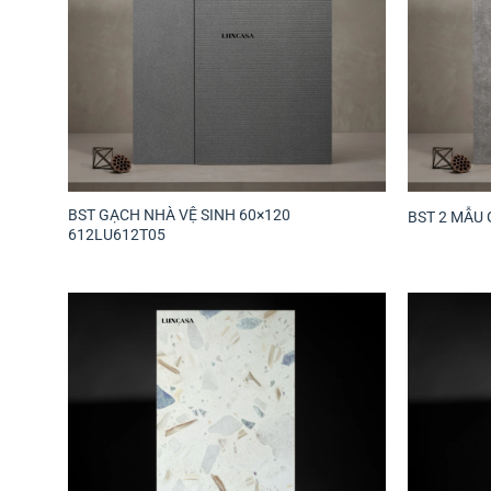
BST GẠCH NHÀ VỆ SINH 60×120
BST 2 MẪU 
612LU612T05