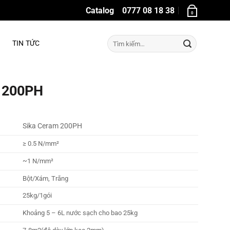
Catalog
0777 08 18 38
0
Tìm
TIN TỨC
kiếm:
m 200PH
Sika Ceram 200PH
≥ 0.5 N/mm²
~1 N/mm²
Bột/Xám, Trắng
25kg/1gói
Khoảng 5 – 6L nước sạch cho bao 25kg