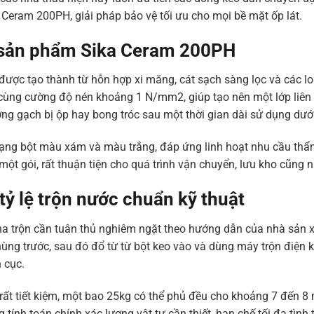
Ceram 200PH, giải pháp bảo vệ tối ưu cho mọi bề mặt ốp lát.
a sản phẩm Sika Ceram 200PH
ược tạo thành từ hỗn hợp xi măng, cát sạch sàng lọc và các l
ùng cường độ nén khoảng 1 N/mm2, giúp tạo nên một lớp liên k
g gạch bị ộp hay bong tróc sau một thời gian dài sử dụng dưới 
ạng bột màu xám và màu trắng, đáp ứng linh hoạt nhu cầu thẩ
ột gói, rất thuận tiện cho quá trình vận chuyển, lưu kho cũng n
ỷ lệ trộn nước chuẩn kỹ thuật
ha trộn cần tuân thủ nghiêm ngặt theo hướng dẫn của nhà sản xuấ
ng trước, sau đó đổ từ từ bột keo vào và dùng máy trộn điện k
 cục.
rất tiết kiệm, một bao 25kg có thể phủ đều cho khoảng 7 đến 8
ính toán chính xác lượng vật tư cần thiết, hạn chế tối đa tình 