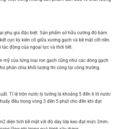
oại phụ gia đặc biệt. Sản phẩm sở hữu cường độ bám
ết cực kỳ kiên cố giữa xương gạch và bề mặt cốt nền.
tác động của ngoại lực và thời tiết.
m mỹ của từng loại ron gạch cũng như các dòng gạch
hư phân chia khối lượng thi công tại công trường.
t. Tỉ lệ trộn nước lý tưởng là khoảng 5 đến 6 lít nước
huấy đều trong vòng 3 đến 5 phút cho đến khi đạt
 m2 diện tích bề mặt với độ dày lớp keo đạt mức 2mm.
trạng lãng phí trong quá trình xây dựng.