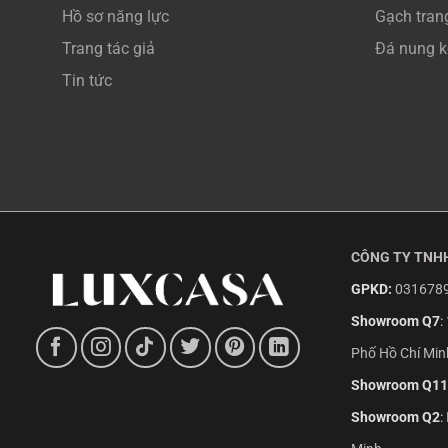
Hồ sơ năng lực
Gạch trang
Trang tác giả
Đá nung k
Tin tức
CÔNG TY TNHH
GPKD:
0316789
Showroom Q7
:
Phố Hồ Chí Min
Showroom Q11
Showroom Q2
: