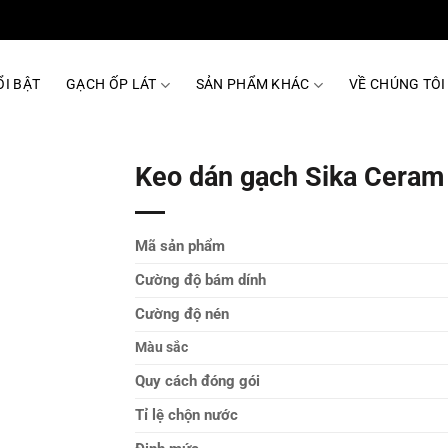
I BẬT
GẠCH ỐP LÁT
SẢN PHẨM KHÁC
VỀ CHÚNG TÔI
Keo dán gạch Sika Cera
Mã sản phẩm
Cường độ bám dính
Cường độ nén
Màu sắc
Quy cách đóng gói
Tỉ lệ chộn nước