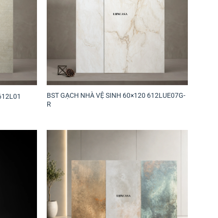
BST GẠCH NHÀ VỆ SINH 60×120 612LUE07G-
612L01
R