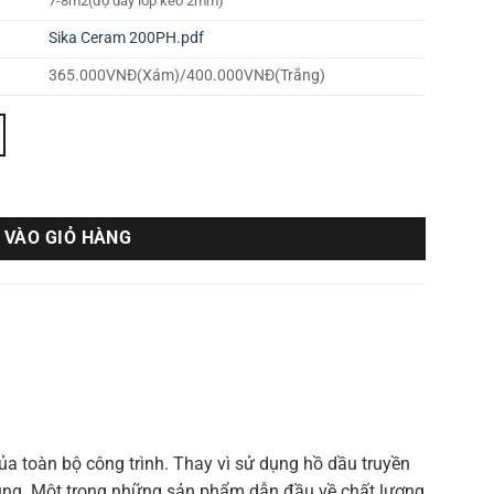
7-8m2(độ dày lớp keo 2mm)
Sika Ceram 200PH.pdf
365.000VNĐ(Xám)/400.000VNĐ(Trắng)
 VÀO GIỎ HÀNG
của toàn bộ công trình. Thay vì sử dụng hồ dầu truyền
 dụng. Một trong những sản phẩm dẫn đầu về chất lượng