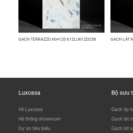
GẠCH TERRAZZO 60×120 612LU612D238
GẠCH LÁT 
Luxcasa
Bộ sưu 
Về Luxcasa
Gạch ốp t
Hệ thống showroom
Gạch lát 
Dự án tiêu biểu
Gạch lát 