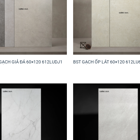
GẠCH GIẢ ĐÁ 60×120 612LUDJ1
BST GẠCH ỐP LÁT 60×120 612LU