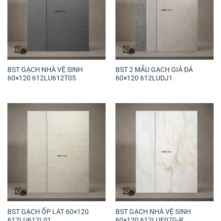
BST GẠCH NHÀ VỆ SINH
BST 2 MẪU GẠCH GIẢ ĐÁ
60×120 612LU612T05
60×120 612LUDJ1
BST GẠCH ỐP LÁT 60×120
BST GẠCH NHÀ VỆ SINH
612LU612L01
60×120 612LUE07G-R