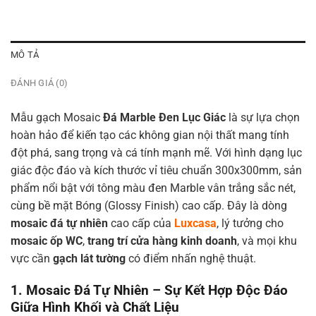
MÔ TẢ
ĐÁNH GIÁ (0)
Mẫu gạch Mosaic
Đá Marble Đen Lục Giác
là sự lựa chọn
hoàn hảo để kiến tạo các không gian nội thất mang tính
đột phá, sang trọng và cá tính mạnh mẽ. Với hình dạng lục
giác độc đáo và kích thước vỉ tiêu chuẩn 300x300mm, sản
phẩm nổi bật với tông màu đen Marble vân trắng sắc nét,
cùng bề mặt Bóng (Glossy Finish) cao cấp. Đây là dòng
mosaic đá tự nhiên
cao cấp của
Luxcasa
, lý tưởng cho
mosaic ốp WC
,
trang trí cửa hàng kinh doanh
, và mọi khu
vực cần
gạch lát tường
có điểm nhấn nghệ thuật.
1. Mosaic Đá Tự Nhiên – Sự Kết Hợp Độc Đáo
Giữa Hình Khối và Chất Liệu