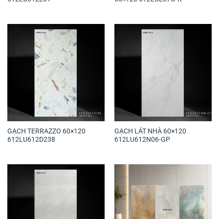
GẠCH TERRAZZO 60×120
GẠCH LÁT NHÀ 60×120
612LU612D238
612LU612N06-GP