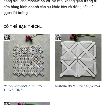
hàng đầu cho
mosaic ốp WC
và mọi không gian
trang trí
cửa hàng kinh doanh
cần sự khác biệt và đẳng cấp của
gạch lát tường
.
CÓ THỂ BẠN THÍCH…
MOSAIC ĐÁ MARBLE + ĐÁ
MOSAIC ĐÁ MARBLE ĐỘC ĐÁO
TRAVERTINE