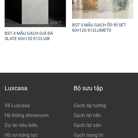
BST 3 MẪU GẠCH ỐP RỈ SÉT
60×120 612LUMET0
BST 4 MẪU GẠCH GIẢ ĐÁ
SLATE 60×120 612LUIB
Luxcasa
Bộ sưu tập
Về Luxcasa
Gạch ốp tường
Hệ thống showroom
Gạch lát nền
Dự án tiêu biểu
Gạch lát sân
Hồ sơ năng lực
Gạch trang trí