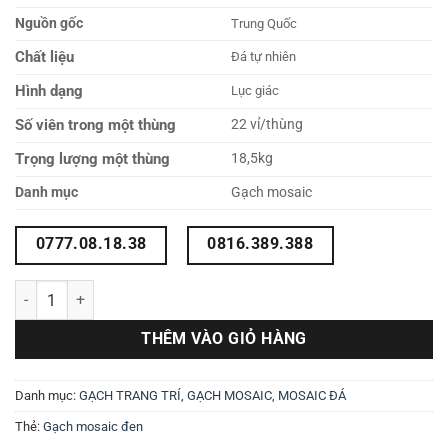
Nguồn gốc
Trung Quốc
Chất liệu
Đá tự nhiên
Hình dạng
Lục giác
Số viên trong một thùng
22 vỉ/thùng
Trọng lượng một thùng
18,5kg
Danh mục
Gạch mosaic
0777.08.18.38
0816.389.388
Mosaic đá marble đen lục giác số lượng
THÊM VÀO GIỎ HÀNG
Danh mục:
GẠCH TRANG TRÍ
,
GẠCH MOSAIC
,
MOSAIC ĐÁ
Thẻ:
Gạch mosaic đen