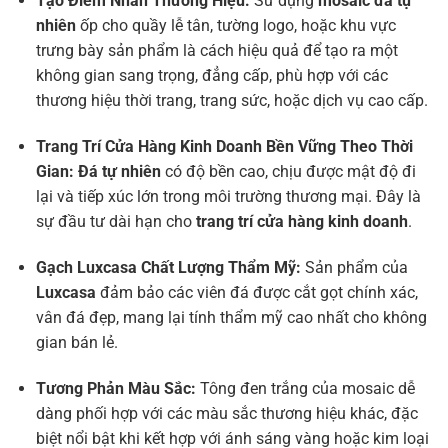
Tạo Điểm Nhấn Thương Hiệu:
Sử dụng
mosaic đá tự
nhiên
ốp cho quầy lễ tân, tường logo, hoặc khu vực
trưng bày sản phẩm là cách hiệu quả để tạo ra một
không gian sang trọng, đẳng cấp, phù hợp với các
thương hiệu thời trang, trang sức, hoặc dịch vụ cao cấp.
Trang Trí Cửa Hàng Kinh Doanh
Bền Vững Theo Thời
Gian:
Đá tự nhiên
có độ bền cao, chịu được mật độ đi
lại và tiếp xúc lớn trong môi trường thương mại. Đây là
sự đầu tư dài hạn cho
trang trí cửa hàng kinh doanh
.
Gạch Luxcasa
Chất Lượng Thẩm Mỹ:
Sản phẩm của
Luxcasa
đảm bảo các viên đá được cắt gọt chính xác,
vân đá đẹp, mang lại tính thẩm mỹ cao nhất cho không
gian bán lẻ.
Tương Phản Màu Sắc:
Tông đen trắng của mosaic dễ
dàng phối hợp với các màu sắc thương hiệu khác, đặc
biệt nổi bật khi kết hợp với ánh sáng vàng hoặc kim loại