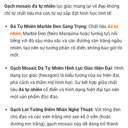
Gạch mosaic đá tự nhiên
lục giác mang lại vẻ đẹp không
chỉ từ chất liệu mà còn từ sự sắp đặt hình học tinh tế:
Đá Tự Nhiên
Marble Đen Sang Trọng:
Chất liệu
đá tự
nhiên
Marble Đen (Nero Marquina hoặc tương tự) nổi
tiếng với độ sâu màu sắc và các đường vân trắng ngẫu
nhiên, tạo nên sự tương phản cổ điển, không bao giờ lỗi
mốt.
Gạch Mosaic Đá Tự Nhiên
Hình Lục Giác Hiện Đại:
Hình
dạng lục giác (hexagon) là biểu tượng của sự hiện đại,
phá cách và thẩm mỹ hình học. Sự kết hợp giữa chất
liệu
đá tự nhiên
cổ điển và hình dạng hiện đại tạo nên
một sản phẩm độc đáo.
Gạch Lát Tường
Điểm Nhấn Nghệ Thuật:
Với tông đen
chủ đạo và các viên trắng nhỏ xen kẽ ở viền (hoặc
đường ron trắng), gạch mosaic này dễ dàng trở thành