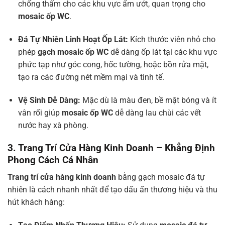
chống thấm cho các khu vực ẩm ướt, quan trọng cho
mosaic ốp WC
.
Đá Tự Nhiên
Linh Hoạt Ốp Lát:
Kích thước viên nhỏ cho
phép
gạch mosaic ốp WC
dễ dàng ốp lát tại các khu vực
phức tạp như góc cong, hốc tường, hoặc bồn rửa mặt,
tạo ra các đường nét mềm mại và tinh tế.
Vệ Sinh Dễ Dàng:
Mặc dù là màu đen, bề mặt bóng và ít
vân rối giúp
mosaic ốp WC
dễ dàng lau chùi các vết
nước hay xà phòng.
3. Trang Trí Cửa Hàng Kinh Doanh – Khẳng Định
Phong Cách Cá Nhân
Trang trí cửa hàng kinh doanh
bằng gạch mosaic đá tự
nhiên là cách nhanh nhất để tạo dấu ấn thương hiệu và thu
hút khách hàng: