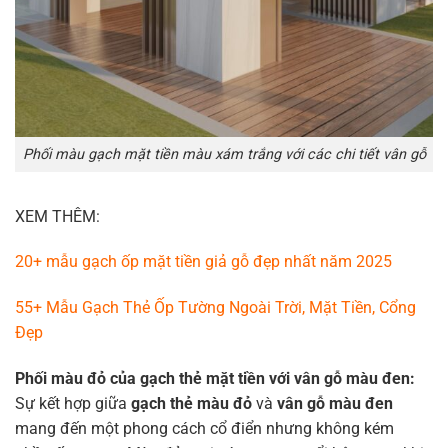
Phối màu gạch mặt tiền màu xám trắng với các chi tiết vân gỗ
XEM THÊM:
20+ mẫu gạch ốp mặt tiền giả gỗ đẹp nhất năm 2025
55+ Mẫu Gạch Thẻ Ốp Tường Ngoài Trời, Mặt Tiền, Cổng
Đẹp
Phối màu đỏ của gạch thẻ mặt tiền với vân gỗ màu đen:
Sự kết hợp giữa
gạch thẻ màu đỏ
và
vân gỗ màu đen
mang đến một phong cách cổ điển nhưng không kém