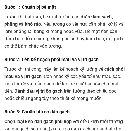
Bước 1: Chuẩn bị bề mặt
Trước khi bắt đầu, bề mặt tường cần được
làm sạch,
phẳng và khô ráo
. Nếu tường có vết nứt, cần phải xử lý và
làm phẳng lại bằng xi măng hoặc vữa. Bề mặt nền cần
đảm bảo đủ độ cứng, không bị lún hay bám bẩn, để gạch
có thể bám chắc vào tường.
Bước 2: Lên kế hoạch phối màu và vị trí gạch
Trước khi thi công, hãy lên kế hoạch kỹ lưỡng về
cách phối
màu và vị trí gạch
. Cân nhắc kỹ các yếu tố như màu sắc,
kích thước và mẫu gạch để tạo nên sự hài hòa cho mặt
tiền.
Đánh dấu vị trí ốp gạch
trên tường theo chiều dọc
hoặc chiều ngang tùy theo thiết kế mong muốn.
Bước 3: Chuẩn bị keo dán gạch
Chọn loại keo dán gạch phù hợp
với điều kiện môi trường
và loại gạch sử dụng (ví dụ: keo dán gạch ngoại thất cho