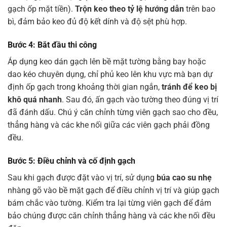
gạch ốp mặt tiền).
Trộn keo theo tỷ lệ hướng dẫn
trên bao
bì, đảm bảo keo đủ độ kết dính và độ sệt phù hợp.
Bước 4: Bắt đầu thi công
Áp dụng keo dán gạch lên bề mặt tường bằng bay hoặc
dao kéo chuyên dụng, chỉ phủ keo lên khu vực mà bạn dự
định ốp gạch trong khoảng thời gian ngắn,
tránh để keo bị
khô quá nhanh
. Sau đó, ấn gạch vào tường theo đúng vị trí
đã đánh dấu. Chú ý căn chỉnh từng viên gạch sao cho đều,
thẳng hàng và các khe nối giữa các viên gạch phải đồng
đều.
Bước 5: Điều chỉnh và cố định gạch
Sau khi gạch được đặt vào vị trí, sử dụng
búa cao su nhẹ
nhàng gõ vào bề mặt gạch để điều chỉnh vị trí và giúp gạch
bám chắc vào tường. Kiểm tra lại từng viên gạch để đảm
bảo chúng được căn chỉnh thẳng hàng và các khe nối đều