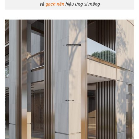
và
gạch nền
hiệu ứng xi măng