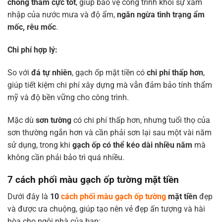
chống thấm cực tốt
, giúp bảo vệ công trình khỏi sự xâm
nhập của nước mưa và độ ẩm,
ngăn ngừa tình trạng ẩm
mốc, rêu mốc
.
Chi phí hợp lý:
So với
đá tự nhiên
, gạch ốp mặt tiền có
chi phí thấp hơn
,
giúp tiết kiệm chi phí xây dựng mà vẫn đảm bảo tính thẩm
mỹ và độ bền vững cho công trình.
Mặc dù
sơn tường
có chi phí thấp hơn, nhưng tuổi thọ của
sơn thường ngắn hơn và cần phải sơn lại sau một vài năm
sử dụng, trong khi
gạch ốp có thể kéo dài nhiều năm
mà
không cần phải bảo trì quá nhiều.
7 cách phối màu gạch ốp tường mặt tiền
Dưới đây là
10
cách phối màu gạch ốp tường
mặt tiền
đẹp
và được ưa chuộng, giúp tạo nên vẻ đẹp ấn tượng và hài
hòa cho ngôi nhà của bạn: