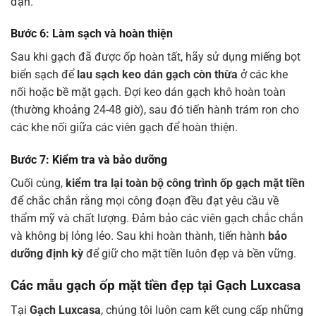
đặn.
Bước 6: Làm sạch và hoàn thiện
Sau khi gạch đã được ốp hoàn tất, hãy sử dụng miếng bọt
biển sạch để
lau sạch keo dán gạch còn thừa
ở các khe
nối hoặc bề mặt gạch. Đợi keo dán gạch khô hoàn toàn
(thường khoảng 24-48 giờ), sau đó tiến hành trám ron cho
các khe nối giữa các viên gạch để hoàn thiện.
Bước 7: Kiểm tra và bảo dưỡng
Cuối cùng,
kiểm tra lại toàn bộ công trình ốp gạch mặt tiền
để chắc chắn rằng mọi công đoạn đều đạt yêu cầu về
thẩm mỹ và chất lượng. Đảm bảo các viên gạch chắc chắn
và không bị lỏng lẻo. Sau khi hoàn thành, tiến hành
bảo
dưỡng định kỳ
để giữ cho mặt tiền luôn đẹp và bền vững.
Các mẫu gạch ốp mặt tiền đẹp tại Gạch Luxcasa
Tại
Gạch Luxcasa
, chúng tôi luôn cam kết cung cấp những