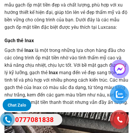
mẫu gạch ốp mặt tiền đẹp và chất lượng, phù hợp với xu
hướng thiết kế hiện đại, giúp tôn lên vẻ đẹp thẩm mỹ và độ
bền vững cho công trình của bạn. Dưới đây là các mẫu
gạch ốp mặt tiền đặc biệt được yêu thích tại Luxcasa:
Gạch thẻ Inax
Gạch thẻ
Inax
là một trong những lựa chọn hàng đầu cho
các công trình ốp mặt tiền nhờ vào tính thẩm mỹ cao và
khả năng chịu nhiệt, chịu lực tốt. Với bề mặt gạch được xử
lý kỹ lưỡng, gạch thẻ
Inax
mang đến vẻ đẹp sang trọng,
tinh tế và phù hợp với nhiều phong cách kiến trúc. Các mẫu
gạch thẻ của Inax có màu sắc đa dạng, từ tông màu sáng
như trắng, kem đến các gam màu trầm như nâu, xám, giúp
tạo nên một mặt tiền thanh thoát nhưng vẫn đầy ấn tượng.
Chat Zalo
0777081838