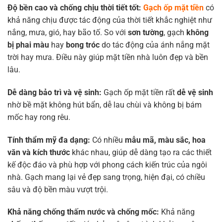
Độ bền cao và chống chịu thời tiết tốt:
Gạch ốp mặt tiền
có
khả năng chịu được tác động của thời tiết khắc nghiệt như
nắng, mưa, gió, hay bão tố. So với
sơn tường
, gạch
không
bị phai màu
hay
bong tróc
do tác động của ánh nắng mặt
trời hay mưa. Điều này giúp mặt tiền nhà luôn đẹp và bền
lâu.
Dễ dàng bảo trì và vệ sinh:
Gạch ốp mặt tiền rất
dễ vệ sinh
nhờ bề mặt không hút bẩn, dễ lau chùi và không bị bám
mốc hay rong rêu.
Tính thẩm mỹ đa dạng:
Có nhiều
mẫu mã, màu sắc, hoa
văn và kích thước
khác nhau, giúp dễ dàng tạo ra các thiết
kế độc đáo và phù hợp với phong cách kiến trúc của ngôi
nhà. Gạch mang lại vẻ đẹp sang trọng, hiện đại, có chiều
sâu và độ bền màu vượt trội.
Khả năng chống thấm nước và chống mốc:
Khả năng