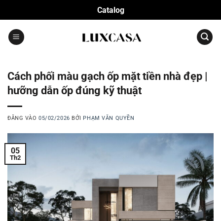
Bỏ
Catalog
qua
nội
dung
Cách phối màu gạch ốp mặt tiền nhà đẹp |
hưỡng dẫn ốp đúng kỹ thuật
ĐĂNG VÀO
05/02/2026
BỞI
PHẠM VĂN QUYỀN
05
Th2