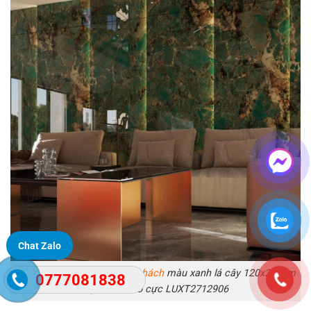
Chat Zalo
Mẫu gạch ốp tường phòng khách
màu xanh lá cây 120x270cm
0777081838
hệ nối vân vô cực LUXT2712906