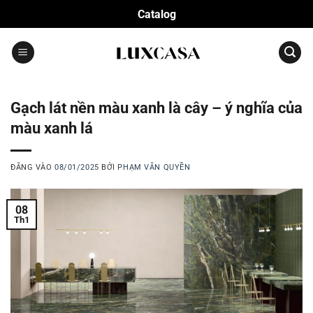
Bỏ
Catalog
qua
nội
dung
Gạch lát nền màu xanh là cây – ý nghĩa của
màu xanh lá
ĐĂNG VÀO
08/01/2025
BỞI
PHẠM VĂN QUYỀN
08
Th1