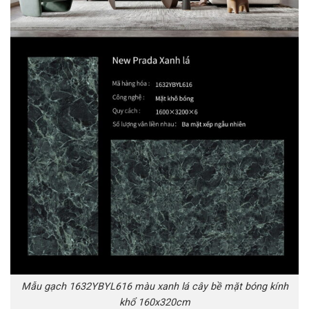
Mẫu gạch 1632YBYL616 màu xanh lá cây bề mặt bóng kính
khổ 160x320cm