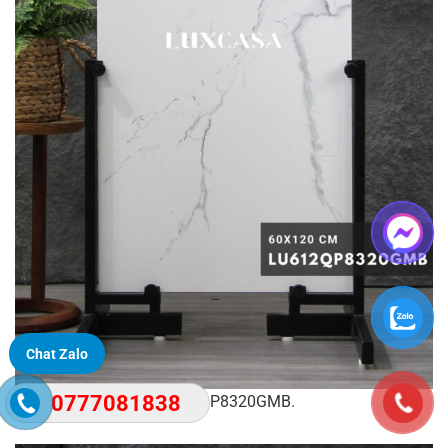
Chat Zalo
0777081838
LU612QP8320GMB.