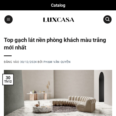
Bỏ
Catalog
qua
nội
dung
Top gạch lát nền phòng khách màu trắng
mới nhất
ĐĂNG VÀO
30/12/2024
BỞI
PHẠM VĂN QUYỀN
30
Th12