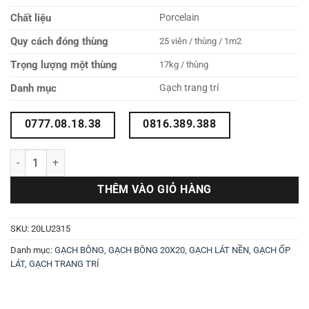
Chất liệu
Porcelain
Quy cách đóng thùng
25 viên / thùng / 1m2
Trọng lượng một thùng
17kg / thùng
Danh mục
Gạch trang trí
0777.08.18.38
0816.389.388
Gạch bông 20X20 20LU2315 số lượng
THÊM VÀO GIỎ HÀNG
SKU:
20LU2315
Danh mục:
GẠCH BÔNG
,
GẠCH BÔNG 20X20
,
GẠCH LÁT NỀN
,
GẠCH ỐP
LÁT
,
GẠCH TRANG TRÍ