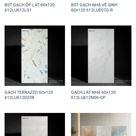
BST GẠCH ỐP LÁT 60×120
BST GẠCH NHÀ VỆ SINH
612LU612L01
60×120 612LUE07G-R
GẠCH TERRAZZO 60×120
GẠCH LÁT NHÀ 60×120
612LU612D238
612LU612N06-GP