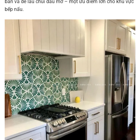
bẩn và dễ lau chùi dầu mỡ – một ưu điểm lớn cho khu vực
bếp nấu.