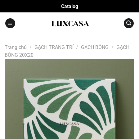
Bỏ
Catalog
qua
nội
dung
Trang chủ
/
GẠCH TRANG TRÍ
/
GẠCH BÔNG
/
GẠCH
BÔNG 20X20