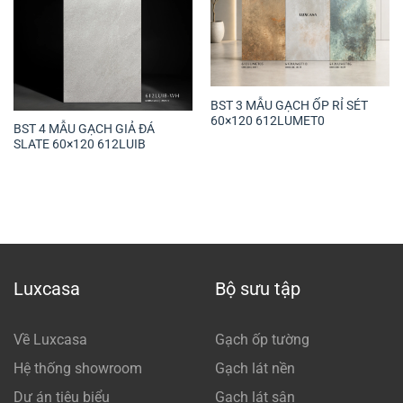
BST 3 MẪU GẠCH ỐP RỈ SÉT
60×120 612LUMET0
BST 4 MẪU GẠCH GIẢ ĐÁ
SLATE 60×120 612LUIB
Luxcasa
Bộ sưu tập
Về Luxcasa
Gạch ốp tường
Hệ thống showroom
Gạch lát nền
Dự án tiêu biểu
Gạch lát sân