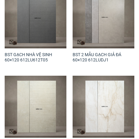
BST GẠCH NHÀ VỆ SINH
BST 2 MẪU GẠCH GIẢ ĐÁ
60×120 612LU612T05
60×120 612LUDJ1