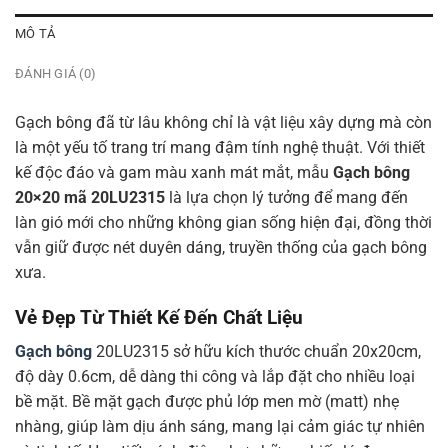
MÔ TẢ
ĐÁNH GIÁ (0)
Gạch bông đã từ lâu không chỉ là vật liệu xây dựng mà còn
là một yếu tố trang trí mang đậm tính nghệ thuật. Với thiết
kế độc đáo và gam màu xanh mát mắt, mẫu
Gạch bông
20×20 mã 20LU2315
là lựa chọn lý tưởng để mang đến
làn gió mới cho những không gian sống hiện đại, đồng thời
vẫn giữ được nét duyên dáng, truyền thống của gạch bông
xưa.
Vẻ Đẹp Từ Thiết Kế Đến Chất Liệu
Gạch bông
20LU2315 sở hữu kích thước chuẩn 20x20cm,
độ dày 0.6cm, dễ dàng thi công và lắp đặt cho nhiều loại
bề mặt. Bề mặt gạch được phủ lớp men mờ (matt) nhẹ
nhàng, giúp làm dịu ánh sáng, mang lại cảm giác tự nhiên