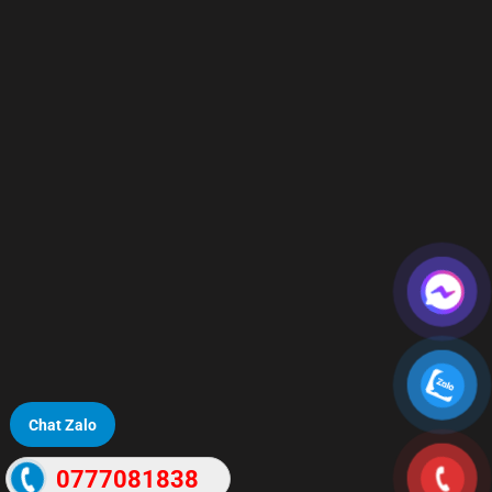
Chat Zalo
0777081838