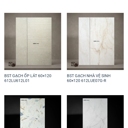
BST GẠCH ỐP LÁT 60×120
BST GẠCH NHÀ VỆ SINH
612LU612L01
60×120 612LUE07G-R