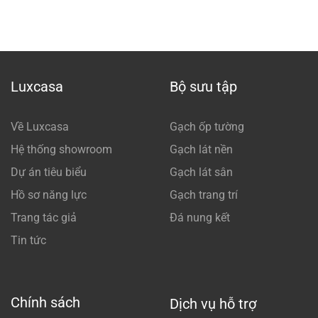
Luxcasa
Bộ sưu tập
Về Luxcasa
Gạch ốp tường
Hệ thống showroom
Gạch lát nền
Dự án tiêu biểu
Gạch lát sân
Hồ sơ năng lực
Gạch trang trí
Trang tác giả
Đá nung kết
Tin tức
Chính sách
Dịch vụ hỗ trợ