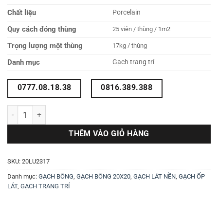
Chất liệu
Porcelain
Quy cách đóng thùng
25 viên / thùng / 1m2
Trọng lượng một thùng
17kg / thùng
Danh mục
Gạch trang trí
0777.08.18.38
0816.389.388
Gạch bông 20X20 20LU2317 số lượng
THÊM VÀO GIỎ HÀNG
SKU:
20LU2317
Danh mục:
GẠCH BÔNG
,
GẠCH BÔNG 20X20
,
GẠCH LÁT NỀN
,
GẠCH ỐP
LÁT
,
GẠCH TRANG TRÍ