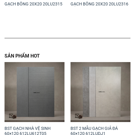
GẠCH BÔNG 20X20 20LU2315
GẠCH BÔNG 20X20 20LU2316
SẢN PHẨM HOT
BST GẠCH NHÀ VỆ SINH
BST 2 MẪU GẠCH GIẢ ĐÁ
60×120 612LU612T05
60×120 612LUDJ1