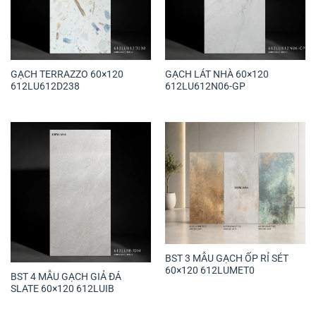
GẠCH TERRAZZO 60×120
GẠCH LÁT NHÀ 60×120
612LU612D238
612LU612N06-GP
BST 3 MẪU GẠCH ỐP RỈ SÉT
60×120 612LUMET0
BST 4 MẪU GẠCH GIẢ ĐÁ
SLATE 60×120 612LUIB