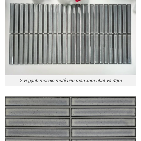
2 vỉ gạch mosaic muối tiêu màu xám nhạt và đậm