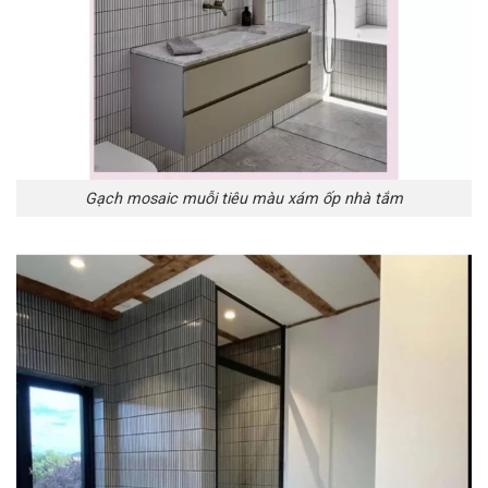
Gạch mosaic muỗi tiêu màu xám ốp nhà tắm