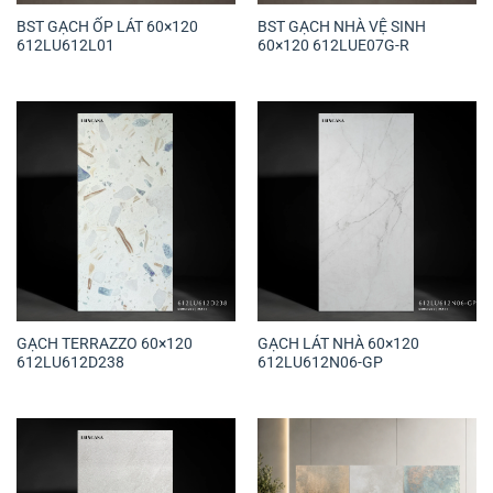
BST GẠCH ỐP LÁT 60×120
BST GẠCH NHÀ VỆ SINH
612LU612L01
60×120 612LUE07G-R
GẠCH TERRAZZO 60×120
GẠCH LÁT NHÀ 60×120
612LU612D238
612LU612N06-GP