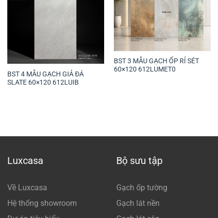
BST 3 MẪU GẠCH ỐP RỈ SÉT
60×120 612LUMET0
BST 4 MẪU GẠCH GIẢ ĐÁ
SLATE 60×120 612LUIB
Luxcasa
Bộ sưu tập
Về Luxcasa
Gạch ốp tường
Hệ thống showroom
Gạch lát nền