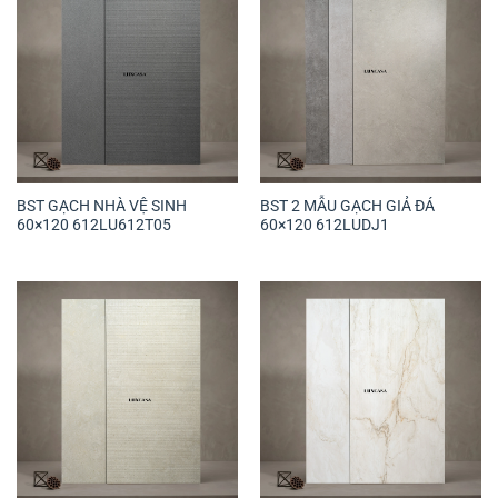
BST GẠCH NHÀ VỆ SINH
BST 2 MẪU GẠCH GIẢ ĐÁ
60×120 612LU612T05
60×120 612LUDJ1