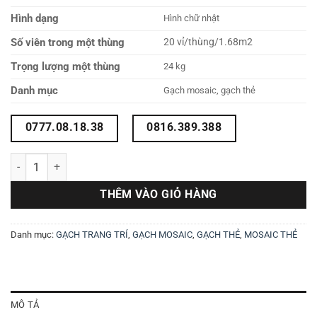
Hình dạng
Hình chữ nhật
Số viên trong một thùng
20 vỉ/thùng/1.68m2
Trọng lượng một thùng
24 kg
Danh mục
Gạch mosaic, gạch thẻ
0777.08.18.38
0816.389.388
Gạch mosaic muối tiêu màu xám số lượng
THÊM VÀO GIỎ HÀNG
Danh mục:
GẠCH TRANG TRÍ
,
GẠCH MOSAIC
,
GẠCH THẺ
,
MOSAIC THẺ
MÔ TẢ