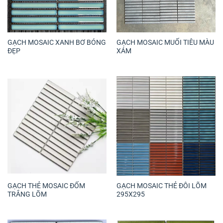
GẠCH MOSAIC XANH BƠ BÓNG
GẠCH MOSAIC MUỐI TIÊU MÀU
ĐẸP
XÁM
GẠCH THẺ MOSAIC ĐỐM
GẠCH MOSAIC THẺ ĐÔI LÕM
TRẮNG LÕM
295X295