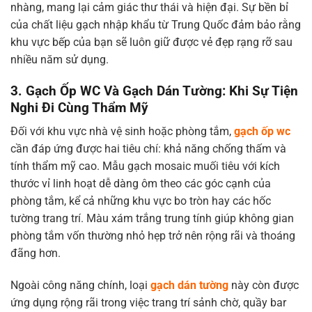
nhàng, mang lại cảm giác thư thái và hiện đại. Sự bền bỉ
của chất liệu gạch nhập khẩu từ Trung Quốc đảm bảo rằng
khu vực bếp của bạn sẽ luôn giữ được vẻ đẹp rạng rỡ sau
nhiều năm sử dụng.
3. Gạch Ốp WC Và Gạch Dán Tường: Khi Sự Tiện
Nghi Đi Cùng Thẩm Mỹ
Đối với khu vực nhà vệ sinh hoặc phòng tắm,
gạch ốp wc
cần đáp ứng được hai tiêu chí: khả năng chống thấm và
tính thẩm mỹ cao. Mẫu gạch mosaic muối tiêu với kích
thước vỉ linh hoạt dễ dàng ôm theo các góc cạnh của
phòng tắm, kể cả những khu vực bo tròn hay các hốc
tường trang trí. Màu xám trắng trung tính giúp không gian
phòng tắm vốn thường nhỏ hẹp trở nên rộng rãi và thoáng
đãng hơn.
Ngoài công năng chính, loại
gạch dán tường
này còn được
ứng dụng rộng rãi trong việc trang trí sảnh chờ, quầy bar