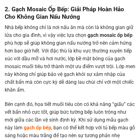
2. Gạch Mosaic Ốp Bếp: Giải Pháp Hoàn Hảo
Cho Không Gian Nấu Nướng
Nhà bếp không chỉ là nơi nấu ăn mà còn là không gian giữ
lửa cho gia đình, vì vậy việc lựa chọn
gạch mosaic ốp bếp
phù hợp sẽ giúp không gian nấu nướng trở nên cảm hứng
hơn bao giờ hết. Với đặc thù là khu vực thường xuyên tiếp
xúc với dầu mỡ và hơi nước, lớp bề mặt bóng của gạch
mosaic muối tiêu trở thành một ưu điểm vượt trội. Lớp men
này không chỉ giúp bảo vệ gạch khỏi sự xâm nhập của
chất bẩn mà còn cực kỳ dễ dàng lau chùi chỉ với một chiếc
khăn ẩm.
Bên cạnh đó, họa tiết muối tiêu còn có khả năng “giấu” các
vết bẩn nhỏ cực tốt, giúp bức tường bếp luôn trông như
mới giữa các lần vệ sinh định kỳ. Khi sử dụng mẫu gạch
này làm
gạch ốp bếp
, bạn có thể kết hợp với tủ bếp màu gỗ
sáng hoặc màu trắng để tạo nên sự tương phản nhẹ