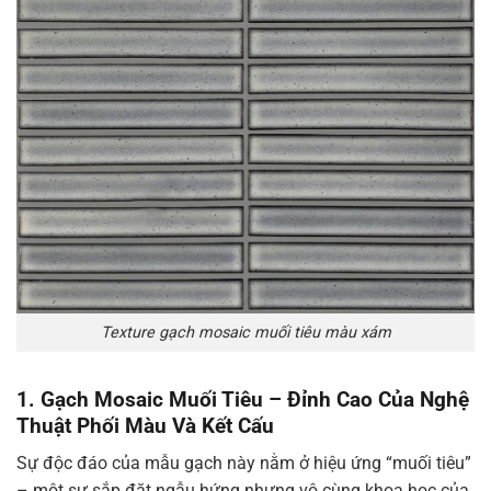
Texture gạch mosaic muối tiêu màu xám
1. Gạch Mosaic Muối Tiêu – Đỉnh Cao Của Nghệ
Thuật Phối Màu Và Kết Cấu
Sự độc đáo của mẫu gạch này nằm ở hiệu ứng “muối tiêu”
– một sự sắp đặt ngẫu hứng nhưng vô cùng khoa học của