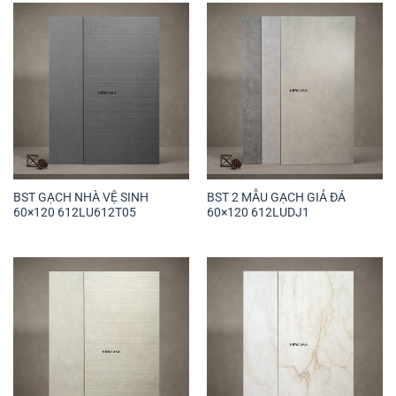
BST GẠCH NHÀ VỆ SINH
BST 2 MẪU GẠCH GIẢ ĐÁ
60×120 612LU612T05
60×120 612LUDJ1