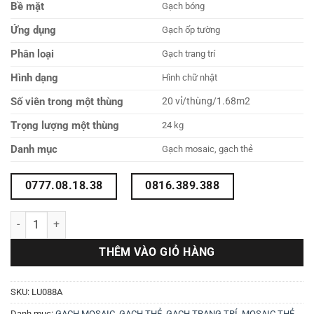
Bề mặt
Gạch bóng
Ứng dụng
Gạch ốp tường
Phân loại
Gạch trang trí
Hình dạng
Hình chữ nhật
Số viên trong một thùng
20 vỉ/thùng/1.68m2
Trọng lượng một thùng
24 kg
Danh mục
Gạch mosaic, gạch thẻ
0777.08.18.38
0816.389.388
Gạch mosaic vỉ 300X300 LU088A số lượng
THÊM VÀO GIỎ HÀNG
SKU:
LU088A
Danh mục:
GẠCH MOSAIC
,
GẠCH THẺ
,
GẠCH TRANG TRÍ
,
MOSAIC THẺ