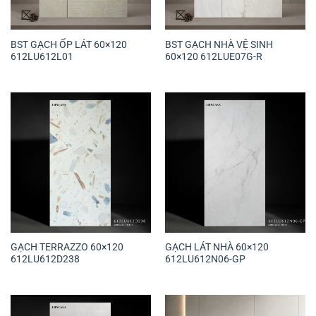
BST GẠCH ỐP LÁT 60×120
BST GẠCH NHÀ VỆ SINH
612LU612L01
60×120 612LUE07G-R
GẠCH TERRAZZO 60×120
GẠCH LÁT NHÀ 60×120
612LU612D238
612LU612N06-GP