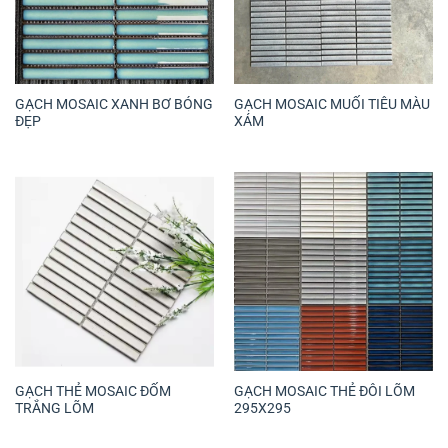
GẠCH MOSAIC XANH BƠ BÓNG
GẠCH MOSAIC MUỐI TIÊU MÀU
ĐẸP
XÁM
GẠCH THẺ MOSAIC ĐỐM
GẠCH MOSAIC THẺ ĐÔI LÕM
TRẮNG LÕM
295X295