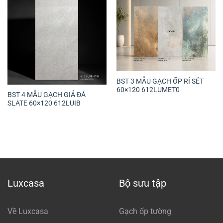
BST 3 MẪU GẠCH ỐP RỈ SÉT
60×120 612LUMET0
BST 4 MẪU GẠCH GIẢ ĐÁ
SLATE 60×120 612LUIB
Luxcasa
Bộ sưu tập
Về Luxcasa
Gạch ốp tường