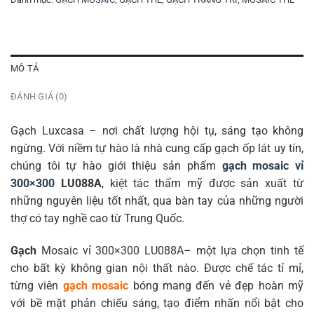
MÔ TẢ
ĐÁNH GIÁ (0)
Gạch Luxcasa – nơi chất lượng hội tụ, sáng tạo không
ngừng. Với niềm tự hào là nhà cung cấp gạch ốp lát uy tín,
chúng tôi tự hào giới thiệu sản phẩm
gạch mosaic vỉ
300×300
LU088A
, kiệt tác thẩm mỹ được sản xuất từ
những nguyên liệu tốt nhất, qua bàn tay của những người
thợ có tay nghề cao từ Trung Quốc.
Gạch
Mosaic vỉ 300×300 LU088A– một lựa chọn tinh tế
cho bất kỳ không gian nội thất nào. Được chế tác tỉ mỉ,
từng viên
gạch mosaic
bóng mang đến vẻ đẹp hoàn mỹ
với bề mặt phản chiếu sáng, tạo điểm nhấn nổi bật cho