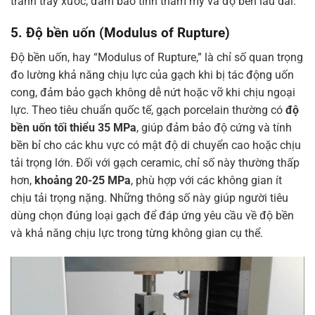
tránh trầy xước, đảm bảo tính thẩm mỹ và độ bền lâu dài.
5. Độ bền uốn (Modulus of Rupture)
Độ bền uốn, hay “Modulus of Rupture,” là chỉ số quan trọng
đo lường khả năng chịu lực của gạch khi bị tác động uốn
cong, đảm bảo gạch không dễ nứt hoặc vỡ khi chịu ngoại
lực. Theo tiêu chuẩn quốc tế, gạch porcelain thường có
độ
bền uốn tối thiểu 35 MPa
, giúp đảm bảo độ cứng và tính
bền bỉ cho các khu vực có mật độ di chuyển cao hoặc chịu
tải trọng lớn. Đối với gạch ceramic, chỉ số này thường thấp
hơn,
khoảng 20-25 MPa
, phù hợp với các không gian ít
chịu tải trọng nặng. Những thông số này giúp người tiêu
dùng chọn đúng loại gạch để đáp ứng yêu cầu về độ bền
và khả năng chịu lực trong từng không gian cụ thể.