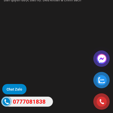
Bản quyền được bảo hộ. Điều khoản & Chính sách
Chat Zalo
0777081838