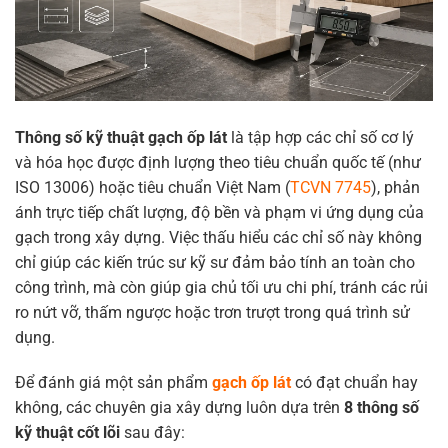
Thông số kỹ thuật gạch ốp lát
là tập hợp các chỉ số cơ lý
và hóa học được định lượng theo tiêu chuẩn quốc tế (như
ISO 13006) hoặc tiêu chuẩn Việt Nam (
TCVN 7745
), phản
ánh trực tiếp chất lượng, độ bền và phạm vi ứng dụng của
gạch trong xây dựng. Việc thấu hiểu các chỉ số này không
chỉ giúp các kiến trúc sư kỹ sư đảm bảo tính an toàn cho
công trình, mà còn giúp gia chủ tối ưu chi phí, tránh các rủi
ro nứt vỡ, thấm ngược hoặc trơn trượt trong quá trình sử
dụng.
Để đánh giá một sản phẩm
gạch ốp lát
có đạt chuẩn hay
không, các chuyên gia xây dựng luôn dựa trên
8 thông số
kỹ thuật cốt lõi
sau đây: