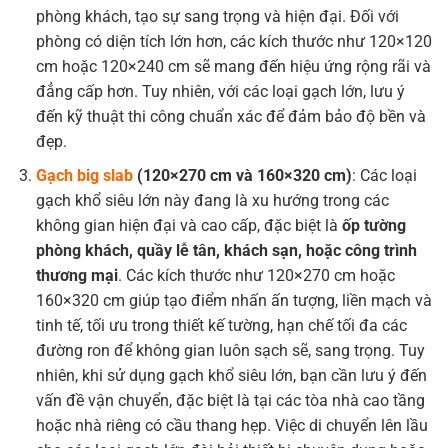
phòng khách, tạo sự sang trọng và hiện đại. Đối với
phòng có diện tích lớn hơn, các kích thước như 120×120
cm hoặc 120×240 cm sẽ mang đến hiệu ứng rộng rãi và
đẳng cấp hơn. Tuy nhiên, với các loại gạch lớn, lưu ý
đến kỹ thuật thi công chuẩn xác để đảm bảo độ bền và
đẹp.
Gạch big slab
(120×270 cm và 160×320 cm)
: Các loại
gạch khổ siêu lớn này đang là xu hướng trong các
không gian hiện đại và cao cấp, đặc biệt là
ốp tường
phòng khách, quầy lễ tân, khách sạn, hoặc công trình
thương mại
. Các kích thước như 120×270 cm hoặc
160×320 cm giúp tạo điểm nhấn ấn tượng, liền mạch và
tinh tế, tối ưu trong thiết kế tường, hạn chế tối đa các
đường ron để không gian luôn sạch sẽ, sang trọng. Tuy
nhiên, khi sử dụng gạch khổ siêu lớn, bạn cần lưu ý đến
vấn đề vận chuyển, đặc biệt là tại các tòa nhà cao tầng
hoặc nhà riêng có cầu thang hẹp. Việc di chuyển lên lầu