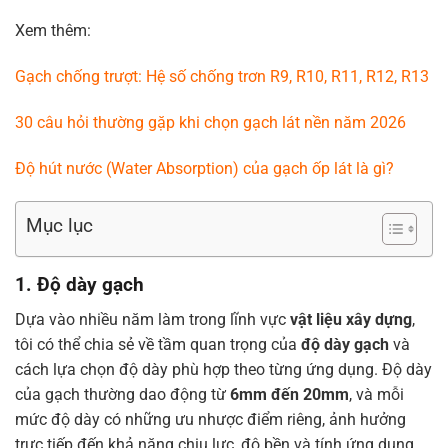
Xem thêm:
Gạch chống trượt: Hệ số chống trơn R9, R10, R11, R12, R13
30 câu hỏi thường gặp khi chọn gạch lát nền năm 2026
Độ hút nước (Water Absorption) của gạch ốp lát là gì?
Mục lục
1. Độ dày gạch
Dựa vào nhiều năm làm trong lĩnh vực
vật liệu xây dựng
,
tôi có thể chia sẻ về tầm quan trọng của
độ dày gạch
và
cách lựa chọn độ dày phù hợp theo từng ứng dụng. Độ dày
của gạch thường dao động từ
6mm đến 20mm
, và mỗi
mức độ dày có những ưu nhược điểm riêng, ảnh hưởng
trực tiếp đến khả năng chịu lực, độ bền và tính ứng dụng