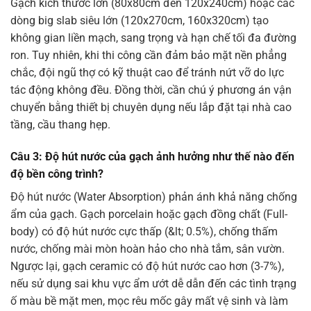
Gạch kích thước lớn (80x80cm đến 120x240cm) hoặc các
dòng big slab siêu lớn (120x270cm, 160x320cm) tạo
không gian liền mạch, sang trọng và hạn chế tối đa đường
ron. Tuy nhiên, khi thi công cần đảm bảo mặt nền phẳng
chắc, đội ngũ thợ có kỹ thuật cao để tránh nứt vỡ do lực
tác động không đều. Đồng thời, cần chú ý phương án vận
chuyển bằng thiết bị chuyên dụng nếu lắp đặt tại nhà cao
tầng, cầu thang hẹp.
Câu 3: Độ hút nước của gạch ảnh hưởng như thế nào đến
độ bền công trình?
Độ hút nước (Water Absorption) phản ánh khả năng chống
ẩm của gạch. Gạch porcelain hoặc gạch đồng chất (Full-
body) có độ hút nước cực thấp (&lt; 0.5%), chống thấm
nước, chống mài mòn hoàn hảo cho nhà tắm, sân vườn.
Ngược lại, gạch ceramic có độ hút nước cao hơn (3-7%),
nếu sử dụng sai khu vực ẩm ướt dễ dẫn đến các tình trạng
ố màu bề mặt men, mọc rêu mốc gây mất vệ sinh và làm