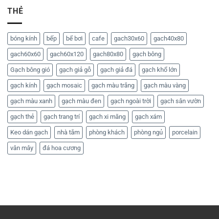
THẺ
bóng kính
bếp
bể bơi
cafe
gach30x60
gach40x80
gach60x60
gach60x120
gach80x80
gạch bông
Gạch bông gió
gạch giả gỗ
gạch giả đá
gạch khổ lớn
gạch kính
gạch mosaic
gạch màu trắng
gạch màu vàng
gạch màu xanh
gạch màu đen
gạch ngoài trời
gạch sân vườn
gạch thẻ
gạch trang trí
gạch xi măng
gạch xám
Keo dán gạch
nhà tắm
phòng khách
phòng ngủ
porcelain
vân mây
đá hoa cương