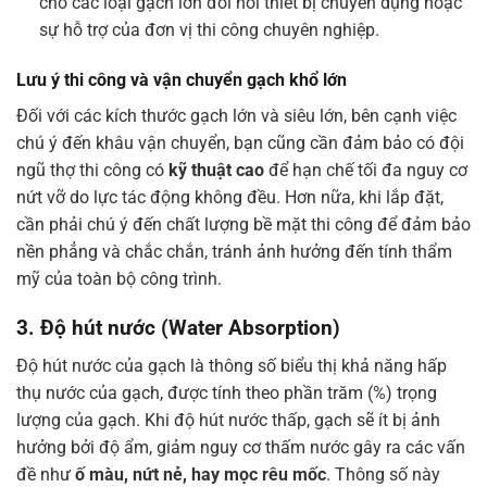
cho các loại gạch lớn đòi hỏi thiết bị chuyên dụng hoặc
sự hỗ trợ của đơn vị thi công chuyên nghiệp.
Lưu ý thi công và vận chuyển gạch khổ lớn
Đối với các kích thước gạch lớn và siêu lớn, bên cạnh việc
chú ý đến khâu vận chuyển, bạn cũng cần đảm bảo có đội
ngũ thợ thi công có
kỹ thuật cao
để hạn chế tối đa nguy cơ
nứt vỡ do lực tác động không đều. Hơn nữa, khi lắp đặt,
cần phải chú ý đến chất lượng bề mặt thi công để đảm bảo
nền phẳng và chắc chắn, tránh ảnh hưởng đến tính thẩm
mỹ của toàn bộ công trình.
3. Độ hút nước (Water Absorption)
Độ hút nước của gạch là thông số biểu thị khả năng hấp
thụ nước của gạch, được tính theo phần trăm (%) trọng
lượng của gạch. Khi độ hút nước thấp, gạch sẽ ít bị ảnh
hưởng bởi độ ẩm, giảm nguy cơ thấm nước gây ra các vấn
đề như
ố màu, nứt nẻ, hay mọc rêu mốc
. Thông số này