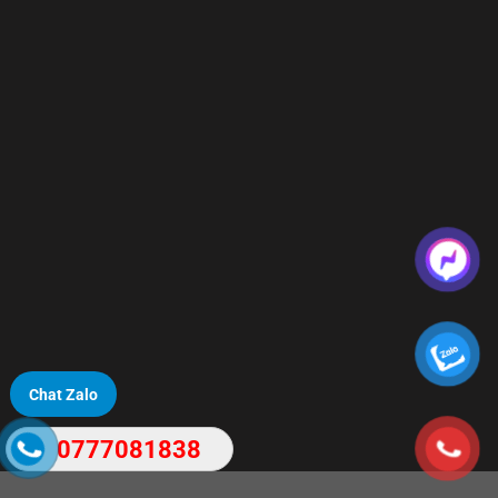
Chat Zalo
0777081838