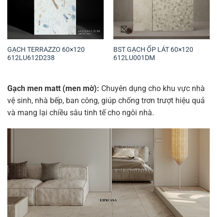
GẠCH TERRAZZO 60×120
BST GẠCH ỐP LÁT 60×120
612LU612D238
612LU001DM
Gạch men matt (men mờ):
Chuyên dụng cho khu vực nhà
vệ sinh, nhà bếp, ban công, giúp chống trơn trượt hiệu quả
và mang lại chiều sâu tinh tế cho ngôi nhà.