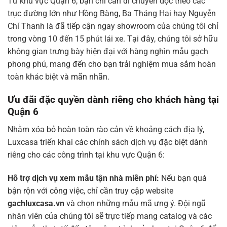
Từ khu vực Quận 6, bạn chỉ cần di chuyển dọc theo các
trục đường lớn như Hồng Bàng, Ba Tháng Hai hay Nguyễn
Chí Thanh là đã tiếp cận ngay showroom của chúng tôi chỉ
trong vòng 10 đến 15 phút lái xe. Tại đây, chúng tôi sở hữu
không gian trưng bày hiện đại với hàng nghìn mẫu gạch
phong phú, mang đến cho bạn trải nghiệm mua sắm hoàn
toàn khác biệt và mãn nhãn.
Ưu đãi đặc quyền dành riêng cho khách hàng tại
Quận 6
Nhằm xóa bỏ hoàn toàn rào cản về khoảng cách địa lý,
Luxcasa triển khai các chính sách dịch vụ đặc biệt dành
riêng cho các công trình tại khu vực Quận 6:
Hỗ trợ dịch vụ xem mẫu tận nhà miễn phí:
Nếu bạn quá
bận rộn với công việc, chỉ cần truy cập website
gachluxcasa.vn
và chọn những mẫu mã ưng ý. Đội ngũ
nhân viên của chúng tôi sẽ trực tiếp mang catalog và các