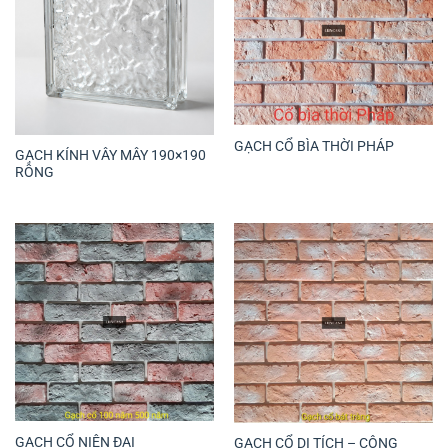
GẠCH CỔ BÌA THỜI PHÁP
GẠCH KÍNH VÂY MÂY 190×190
RỖNG
GẠCH CỔ NIÊN ĐẠI
GẠCH CỔ DI TÍCH – CÔNG