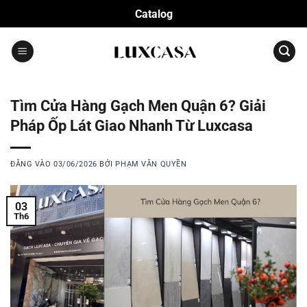
Bỏ
Catalog
qua
nội
dung
Tìm Cửa Hàng Gạch Men Quận 6? Giải
Pháp Ốp Lát Giao Nhanh Từ Luxcasa
ĐĂNG VÀO
03/06/2026
BỞI
PHẠM VĂN QUYỀN
03
Th6