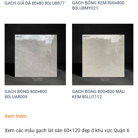
GẠCH BÓNG KEM 800×800
GẠCH GIẢ ĐÁ 80×80 80LU8877
80LU8MY021
GẠCH BÓNG 800×800
GẠCH BÓNG 800×800 MÀU
80LUA8009
KEM 80LU1112
Xem thêm
Xem các mẫu gạch lát sàn 60×120 đẹp ở khu vực Quận 6