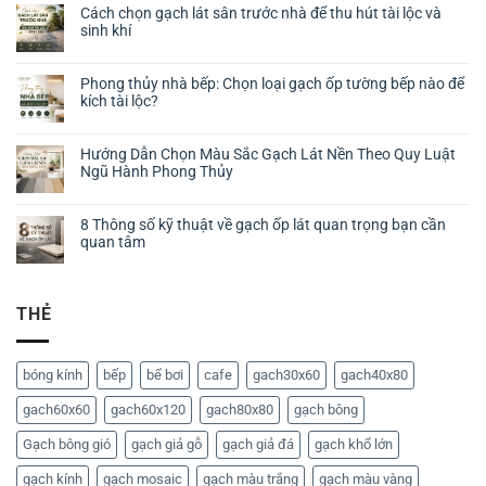
Cách chọn gạch lát sân trước nhà để thu hút tài lộc và
sinh khí
Phong thủy nhà bếp: Chọn loại gạch ốp tường bếp nào để
kích tài lộc?
Hướng Dẫn Chọn Màu Sắc Gạch Lát Nền Theo Quy Luật
Ngũ Hành Phong Thủy
8 Thông số kỹ thuật về gạch ốp lát quan trọng bạn cần
quan tâm
THẺ
bóng kính
bếp
bể bơi
cafe
gach30x60
gach40x80
gach60x60
gach60x120
gach80x80
gạch bông
Gạch bông gió
gạch giả gỗ
gạch giả đá
gạch khổ lớn
gạch kính
gạch mosaic
gạch màu trắng
gạch màu vàng