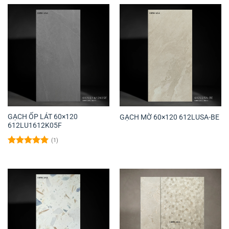
GẠCH ỐP LÁT 60×120
GẠCH MỜ 60×120 612LUSA-BE
612LU1612K05F
(1)
Được xếp
hạng
5.00
5 sao