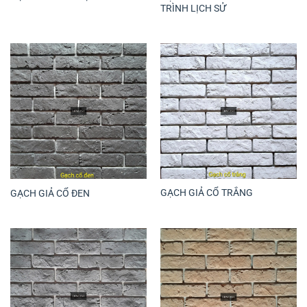
TRÌNH LỊCH SỬ
GẠCH GIẢ CỔ TRẮNG
GẠCH GIẢ CỔ ĐEN