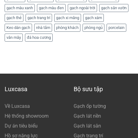
gạch màu xanh
gạch màu đen
gạch ngoài trời
gạch sân vườn
gạch thẻ
gạch trang trí
gạch xi măng
gạch xám
Keo dán gạch
nhà tắm
phòng khách
phòng ngủ
porcelain
vân mây
đá hoa cương
Luxcasa
Bộ sưu tập
Về Luxcasa
Gạch ốp tường
Hệ thống showroom
Gạch lát nền
Dự án tiêu biểu
Gạch lát sân
Hồ sơ năng lực
Gạch trang trí