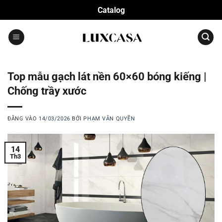
Bỏ
Catalog
qua
nội
dung
Top mẫu gạch lát nền 60×60 bóng kiếng |
Chống trầy xước
ĐĂNG VÀO
14/03/2026
BỞI
PHẠM VĂN QUYỀN
14
Th3