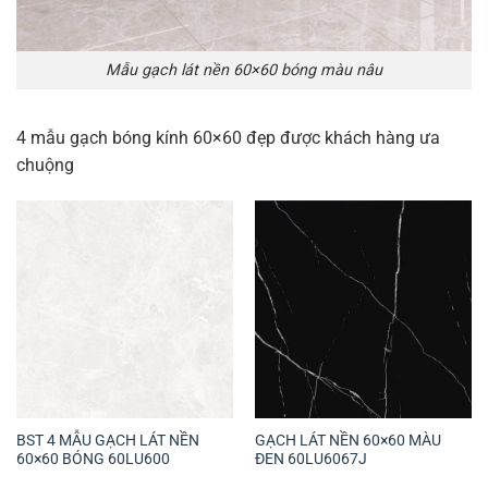
Mẫu gạch lát nền 60×60 bóng màu nâu
4 mẫu gạch bóng kính 60×60 đẹp được khách hàng ưa
chuộng
BST 4 MẪU GẠCH LÁT NỀN
GẠCH LÁT NỀN 60×60 MÀU
60×60 BÓNG 60LU600
ĐEN 60LU6067J