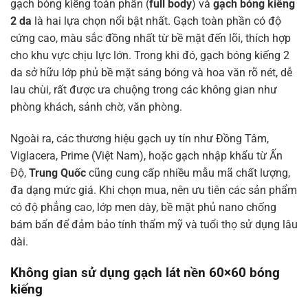
gạch bóng kiếng toàn phần (
full body
) và
gạch bóng kiếng
2 da
là hai lựa chọn nổi bật nhất. Gạch toàn phần có độ
cứng cao, màu sắc đồng nhất từ bề mặt đến lõi, thích hợp
cho khu vực chịu lực lớn. Trong khi đó, gạch bóng kiếng 2
da sở hữu lớp phủ bề mặt sáng bóng và hoa văn rõ nét, dễ
lau chùi, rất được ưa chuộng trong các không gian như
phòng khách, sảnh chờ, văn phòng.
Ngoài ra, các thương hiệu gạch uy tín như Đồng Tâm,
Viglacera, Prime (Việt Nam), hoặc gạch nhập khẩu từ Ấn
Độ,
Trung Quốc
cũng cung cấp nhiều mẫu mã chất lượng,
đa dạng mức giá. Khi chọn mua, nên ưu tiên các sản phẩm
có độ phẳng cao, lớp men dày, bề mặt phủ nano chống
bám bẩn để đảm bảo tính thẩm mỹ và tuổi thọ sử dụng lâu
dài.
Không gian sử dụng gạch lát nền 60×60 bóng
kiếng