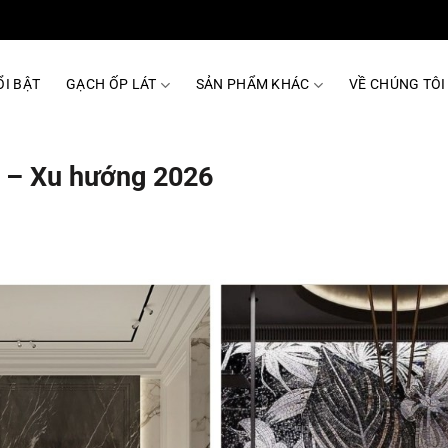
I BẬT
GẠCH ỐP LÁT
SẢN PHẨM KHÁC
VỀ CHÚNG TÔI
p – Xu hướng 2026