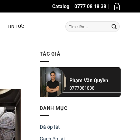
Catalog
0777 08 18 38
0
Tìm
TIN TỨC
kiếm:
TÁC GIẢ
Phạm Văn Quyền
0777081838
DANH MỤC
Đá ốp lát
Gạch ốp lát