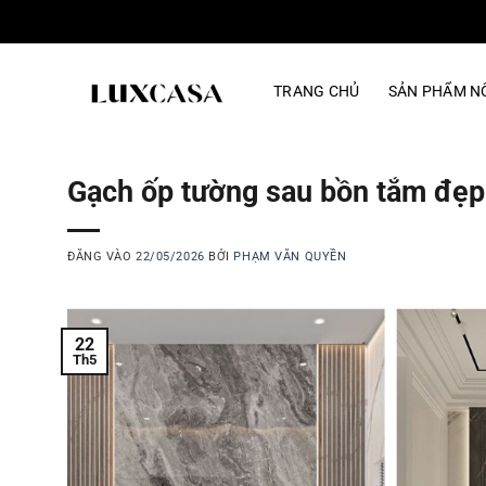
Bỏ
qua
nội
TRANG CHỦ
SẢN PHẨM NỔ
dung
Gạch ốp tường sau bồn tắm đẹ
ĐĂNG VÀO
22/05/2026
BỞI
PHẠM VĂN QUYỀN
22
Th5