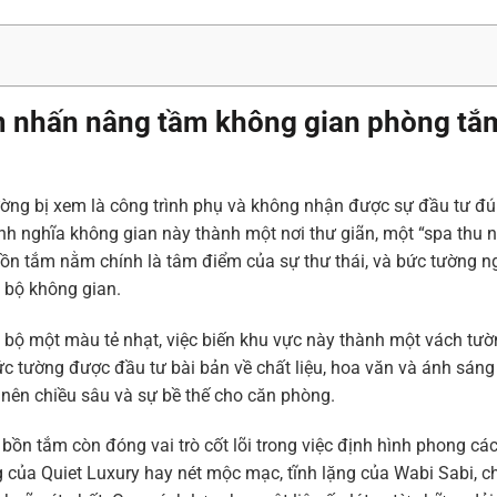
m nhấn nâng tầm không gian phòng tắ
thường bị xem là công trình phụ và không nhận được sự đầu tư 
ịnh nghĩa không gian này thành một nơi thư giãn, một “spa thu n
 bồn tắm nằm chính là tâm điểm của sự thư thái, và bức tường n
 bộ không gian.
 bộ một màu tẻ nhạt, việc biến khu vực này thành một vách tư
ức tường được đầu tư bài bản về chất liệu, hoa văn và ánh sáng
ạo nên chiều sâu và sự bề thế cho căn phòng.
ồn tắm còn đóng vai trò cốt lõi trong việc định hình phong các
ng của Quiet Luxury hay nét mộc mạc, tĩnh lặng của Wabi Sabi, c