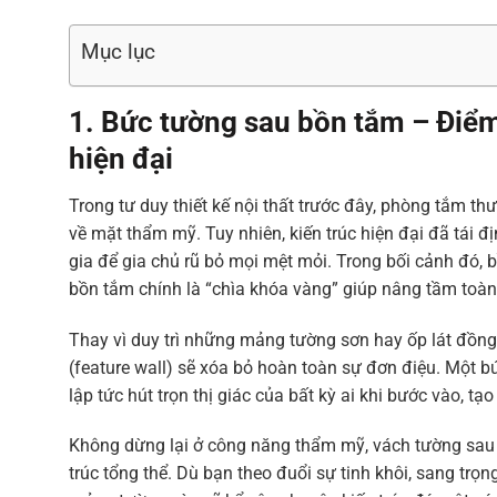
Mục lục
1. Bức tường sau bồn tắm – Điể
hiện đại
Trong tư duy thiết kế nội thất trước đây, phòng tắm 
về mặt thẩm mỹ. Tuy nhiên, kiến trúc hiện đại đã tái đ
gia để gia chủ rũ bỏ mọi mệt mỏi. Trong bối cảnh đó,
bồn tắm chính là “chìa khóa vàng” giúp nâng tầm toàn
Thay vì duy trì những mảng tường sơn hay ốp lát đồng
(feature wall) sẽ xóa bỏ hoàn toàn sự đơn điệu. Một b
lập tức hút trọn thị giác của bất kỳ ai khi bước vào, t
Không dừng lại ở công năng thẩm mỹ, vách tường sau b
trúc tổng thể. Dù bạn theo đuổi sự tinh khôi, sang trọ