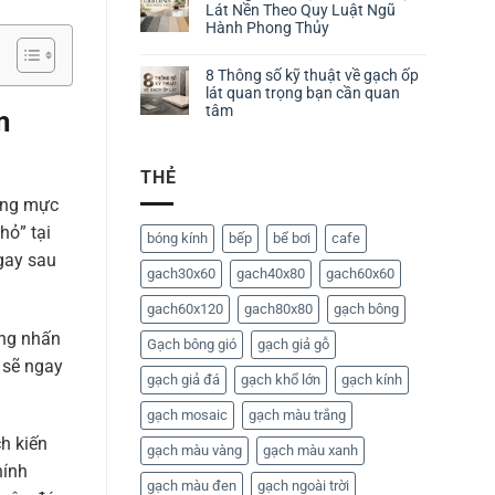
Lát Nền Theo Quy Luật Ngũ
Hành Phong Thủy
8 Thông số kỹ thuật về gạch ốp
lát quan trọng bạn cần quan
tâm
m
THẺ
đúng mực
hỏ” tại
bóng kính
bếp
bể bơi
cafe
gay sau
gach30x60
gach40x80
gach60x60
gach60x120
gach80x80
gạch bông
ờng nhấn
Gạch bông gió
gạch giả gỗ
 sẽ ngay
gạch giả đá
gạch khổ lớn
gạch kính
gạch mosaic
gạch màu trắng
h kiến
gạch màu vàng
gạch màu xanh
hính
gạch màu đen
gạch ngoài trời