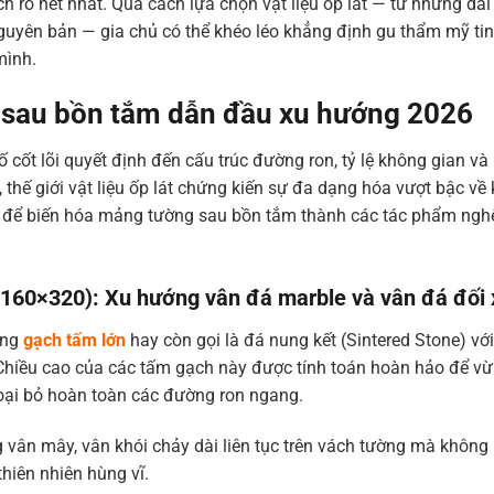
 rõ nét nhất. Qua cách lựa chọn vật liệu ốp lát — từ những dải
uyên bản — gia chủ có thể khéo léo khẳng định gu thẩm mỹ tinh
mình.
g sau bồn tắm dẫn đầu xu hướng 2026
ố cốt lõi quyết định đến cấu trúc đường ron, tỷ lệ không gian và
hế giới vật liệu ốp lát chứng kiến sự đa dạng hóa vượt bậc về 
c để biến hóa mảng tường sau bồn tắm thành các tác phẩm ngh
160×320
): Xu hướng vân đá marble và vân đá đối
òng
gạch tấm lớn
hay còn gọi là đá nung kết (Sintered Stone) với
 Chiều cao của các tấm gạch này được tính toán hoàn hảo để vừ
loại bỏ hoàn toàn các đường ron ngang.
 vân mây, vân khói chảy dài liên tục trên vách tường mà không 
thiên nhiên hùng vĩ.