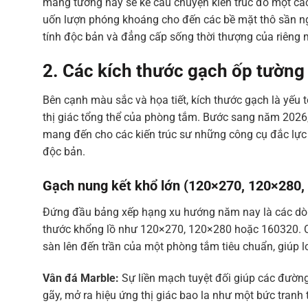
mảng tường này sẽ kể câu chuyện kiến trúc đó một cách
uốn lượn phóng khoáng cho đến các bề mặt thô sần ng
tính độc bản và đẳng cấp sống thời thượng của riêng 
2. Các kích thước gạch ốp tườn
Bên cạnh màu sắc và họa tiết, kích thước gạch là yếu t
thị giác tổng thể của phòng tắm. Bước sang năm 2026, t
mang đến cho các kiến trúc sư những công cụ đắc lự
độc bản.
Gạch nung kết khổ lớn (
120×270,
120×280
,
Đứng đầu bảng xếp hạng xu hướng năm nay là các d
thước khổng lồ như
120×270
,
120×280
hoặc
160320
.
sàn lên đến trần của một phòng tắm tiêu chuẩn, giúp 
Vân đá Marble:
Sự liền mạch tuyệt đối giúp các đường
gãy, mở ra hiệu ứng thị giác bao la như một bức tranh 