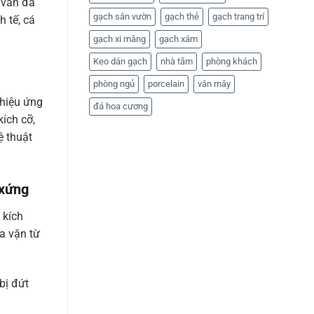
 vân đá
gạch sân vườn
gạch thẻ
gạch trang trí
 tế, cá
gạch xi măng
gạch xám
Keo dán gạch
nhà tắm
phòng khách
phòng ngủ
porcelain
vân mây
 hiệu ứng
đá hoa cương
kích cỡ,
ệ thuật
 xứng
 kích
a vặn từ
bị đứt