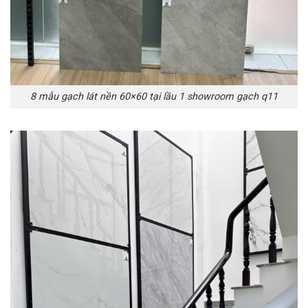
8 mẫu gạch lát nền 60×60 tại lầu 1 showroom gạch q11