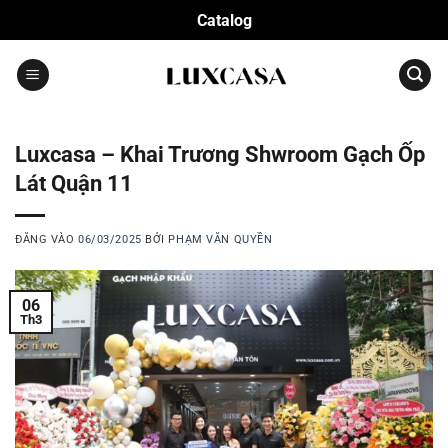
Bỏ
Catalog
qua
nội
dung
Luxcasa – Khai Trương Shwroom Gạch Ốp
Lát Quận 11
ĐĂNG VÀO
06/03/2025
BỞI
PHẠM VĂN QUYỀN
06
Th3