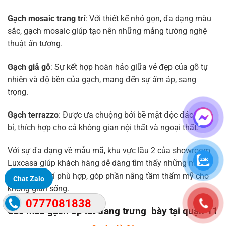
Gạch mosaic trang trí
: Với thiết kế nhỏ gọn, đa dạng màu
sắc, gạch mosaic giúp tạo nên những mảng tường nghệ
thuật ấn tượng.
Gạch giả gỗ
: Sự kết hợp hoàn hảo giữa vẻ đẹp của gỗ tự
nhiên và độ bền của gạch, mang đến sự ấm áp, sang
trọng.
Gạch terrazzo
: Được ưa chuộng bởi bề mặt độc đáo, bền
bỉ, thích hợp cho cả không gian nội thất và ngoại thất.
Với sự đa dạng về mẫu mã, khu vực lầu 2 của showroom
Luxcasa giúp khách hàng dễ dàng tìm thấy những mẫu
gạch trang trí phù hợp, góp phần nâng tầm thẩm mỹ cho
Chat Zalo
không gian sống.
0777081838
Các mẫu gạch ốp lát đang trưng bày tại quận 11