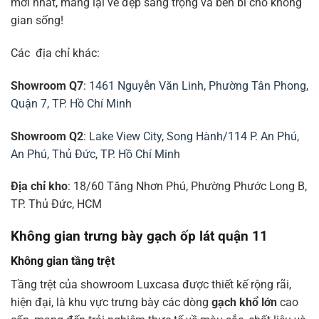
mới nhất, mang lại vẻ đẹp sang trọng và bền bỉ cho không
gian sống!
Các địa chỉ khác:
Showroom Q7
:
1461 Nguyễn Văn Linh, Phường Tân Phong,
Quận 7, TP. Hồ Chí Minh
Showroom Q2
:
Lake View City, Song Hành/114 P. An Phú,
An Phú, Thủ Đức, TP. Hồ Chí Minh
Địa chỉ kho
: 18/60 Tăng Nhơn Phú, Phường Phước Long B,
TP. Thủ Đức, HCM
Không gian trưng bày gạch ốp lát quận 11
Không gian tầng trệt
Tầng trệt của showroom Luxcasa được thiết kế rộng rãi,
hiện đại, là khu vực trưng bày các dòng
gạch khổ lớn
cao